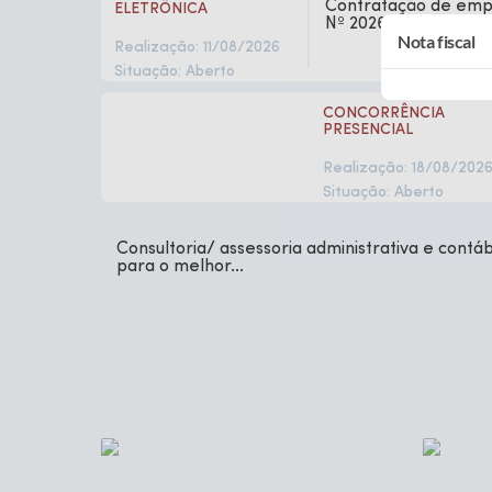
Contratação de em
ELETRÔNICA
Nº 2026.029.79603, em
Nota fiscal
Realização: 11/08/2026
Situação: Aberto
CONCORRÊNCIA
PRESENCIAL
Realização: 18/08/202
Situação: Aberto
Consultoria/ assessoria administrativa e contá
para o melhor...