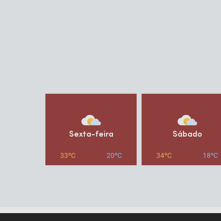
Sexta-feira
Sábado
33ºC
20ºC
34ºC
18ºC