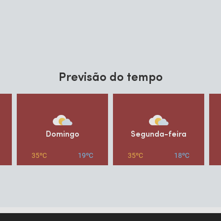
Previsão do tempo
Domingo
Segunda-feira
35ºC
19ºC
35ºC
18ºC