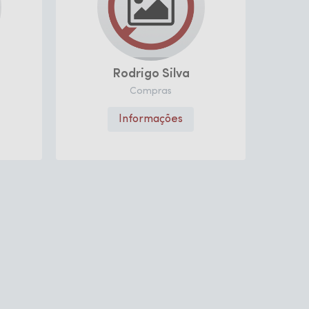
Rodrigo Silva
Luiz Euze
Compras
Conselho Tu
Informações
Informaç