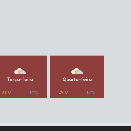
Terça-feira
Quarta-feira
Quin
31ºC
14ºC
29ºC
17ºC
30ºC