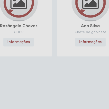
 Chaves
Ana Silva
U
Chefe de gabinete
ções
Informações