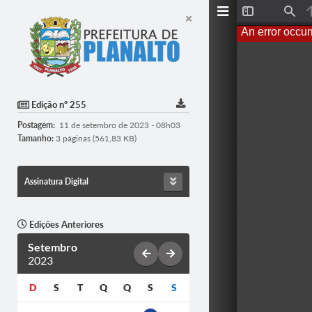
T
F
o
i
An error occur
g
n
g
d
l
e
S
i
d
Edição nº 255
e
b
Postagem:
11 de setembro de 2023 - 08h03
a
r
Tamanho:
3 páginas (561,83 KB)
Assinatura Digital
Edições Anteriores
Setembro
2023
D
S
T
Q
Q
S
S