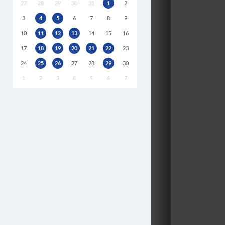
27
28
29
30
31
1
2
3
4
5
6
7
8
9
10
11
12
13
14
15
16
17
18
19
20
21
22
23
24
25
26
27
28
29
30
1
2
3
4
5
6
7