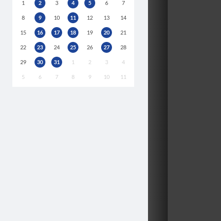
1
2
3
4
5
6
7
8
9
10
11
12
13
14
15
16
17
18
19
20
21
22
23
24
25
26
27
28
29
30
31
1
2
3
4
5
6
7
8
9
10
11