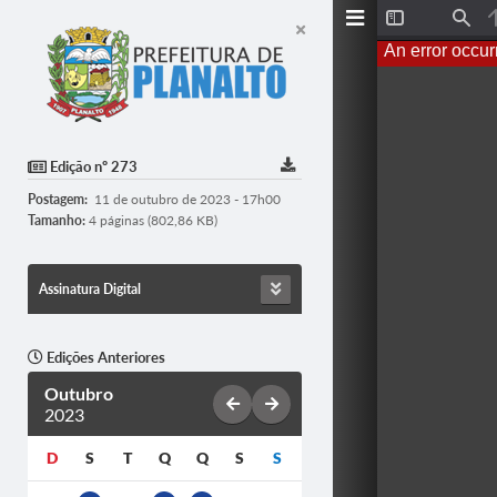
T
F
o
i
An error occur
g
n
g
d
l
e
S
i
d
Edição nº 273
e
b
Postagem:
11 de outubro de 2023 - 17h00
a
r
Tamanho:
4 páginas (802,86 KB)
Assinatura Digital
Edições Anteriores
Outubro
2023
D
S
T
Q
Q
S
S