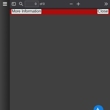
of 0
T
F
Z
Z
T
o
i
o
o
o
More Information
Close
g
n
o
o
o
g
d
m
m
l
l
O
I
s
e
u
n
S
t
i
d
e
b
a
r