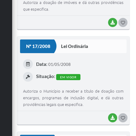
Autoriza a doação de imóveis e dá outras providências
que especifica.
BAIXAR
G
O
S
Nº 17/2008
Lei Ordinária
T
E
Data:
01/05/2008
I
Situação:
EM VIGOR
Autoriza o Município a receber a título de doação com
encargos, programas de inclusão digital, e dá outras
providências legais que especifica.
BAIXAR
G
O