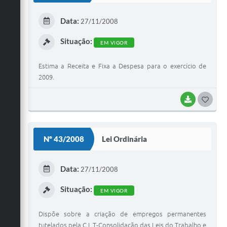
E
Data:
27/11/2008
I
Situação:
EM VIGOR
Estima a Receita e Fixa a Despesa para o exercício de
2009.
BAIXAR
G
O
S
Nº 43/2008
Lei Ordinária
T
E
Data:
27/11/2008
I
Situação:
EM VIGOR
Dispõe sobre a criação de empregos permanentes
tutelados pela C.L.T-Consolidação das Leis do Trabalho e