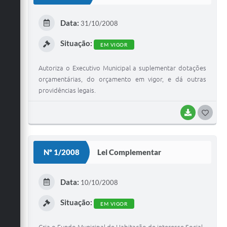
T
E
Data:
31/10/2008
I
Situação:
EM VIGOR
Autoriza o Executivo Municipal a suplementar dotações
orçamentárias, do orçamento em vigor, e dá outras
providências legais.
BAIXAR
G
O
S
Nº 1/2008
Lei Complementar
T
E
Data:
10/10/2008
I
Situação:
EM VIGOR
Cria o Fundo Municipal de Habitação de interesse Social -