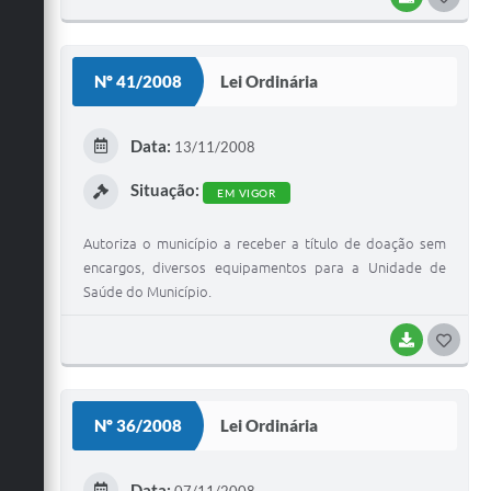
O
S
Nº 41/2008
Lei Ordinária
T
E
Data:
13/11/2008
I
Situação:
EM VIGOR
Autoriza o município a receber a título de doação sem
encargos, diversos equipamentos para a Unidade de
Saúde do Município.
BAIXAR
G
O
S
Nº 36/2008
Lei Ordinária
T
E
Data:
07/11/2008