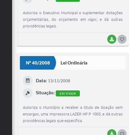
Autoriza o Executivo Municipal a suplementar dotações
orçamentárias, do orçamento em vigor, e dá outras
providências legais.
BAIXAR
G
O
S
Nº 40/2008
Lei Ordinária
T
E
Data:
13/11/2008
I
Situação:
EM VIGOR
Autoriza o Município a receber a titulo de doação sem
encargos, uma impressora LAZER HP P 1005, e dá outras
providências legais que especifica.
BAIXAR
G