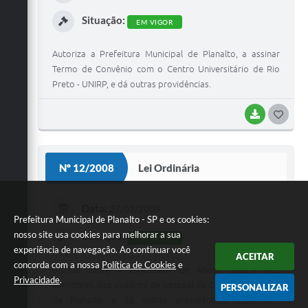
I
Situação:
EM VIGOR
Autoriza a Prefeitura Municipal de Planalto, a assinar
Termo de Convênio com o Centro Universitário de Rio
Preto - UNIRP, e dá outras providências.
BAIXAR
G
O
S
Nº 12/2008
Lei Ordinária
T
E
Data:
27/03/2008
Prefeitura Municipal de Planalto - SP e os cookies:
I
nosso site usa cookies para melhorar a sua
Situação:
EM VIGOR
experiência de navegação. Ao continuar você
ACEITAR
concorda com a nossa
Política de Cookies
e
Dispõe sobre a concessão de Abono Salarial aos
Privacidade
.
servidores dos quadros de pessoal da Câmara Municipal
PERSONALIZAR
de Planalto e dá outras providências legais que