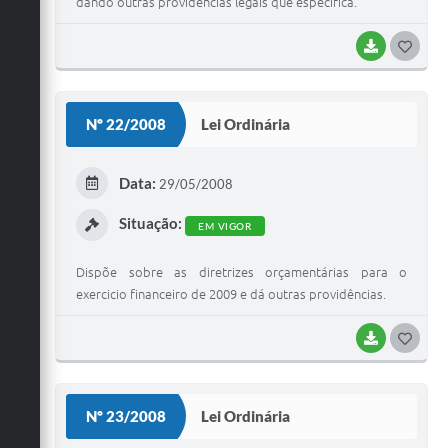
dando outras providências legais que especifica.
BAIXAR
G
O
S
Nº 22/2008
Lei Ordinária
T
E
Data:
29/05/2008
I
Situação:
EM VIGOR
Dispõe sobre as diretrizes orçamentárias para o
exercicio financeiro de 2009 e dá outras providências.
BAIXAR
G
O
S
Nº 23/2008
Lei Ordinária
T