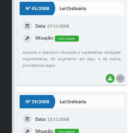
S
Nº 45/2008
Lei Ordinária
T
E
Data:
27/11/2008
I
Situação:
EM VIGOR
Autoriza o Executivo Municipal a suplementar dotações
orçamentárias, do orçamento em vigor, e dá outras
providências legais.
BAIXAR
G
O
S
Nº 39/2008
Lei Ordinária
T
E
Data:
13/11/2008
I
Situação:
EM VIGOR