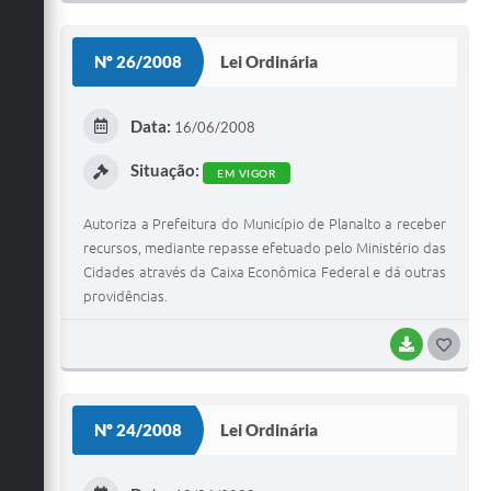
O
S
Nº 26/2008
Lei Ordinária
T
E
Data:
16/06/2008
I
Situação:
EM VIGOR
Autoriza a Prefeitura do Município de Planalto a receber
recursos, mediante repasse efetuado pelo Ministério das
Cidades através da Caixa Econômica Federal e dá outras
providências.
BAIXAR
G
O
S
Nº 24/2008
Lei Ordinária
T
E