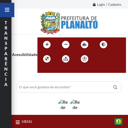
Login / Cadastro
T
R
A
N
S
P
A
Acessibilidade
R
Ê
N
C
I
A
MENU