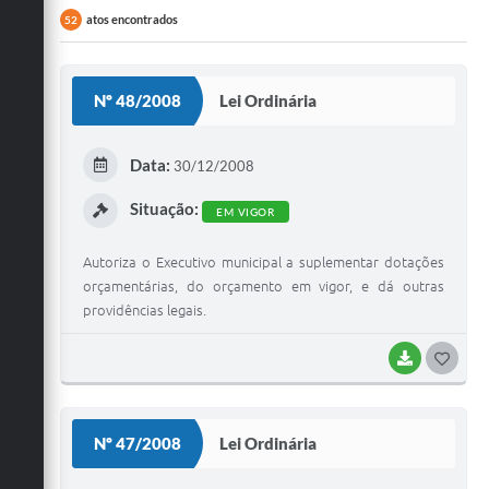
atos encontrados
52
Nº 48/2008
Lei Ordinária
Data:
30/12/2008
Situação:
EM VIGOR
Autoriza o Executivo municipal a suplementar dotações
orçamentárias, do orçamento em vigor, e dá outras
providências legais.
BAIXAR
G
O
S
Nº 47/2008
Lei Ordinária
T