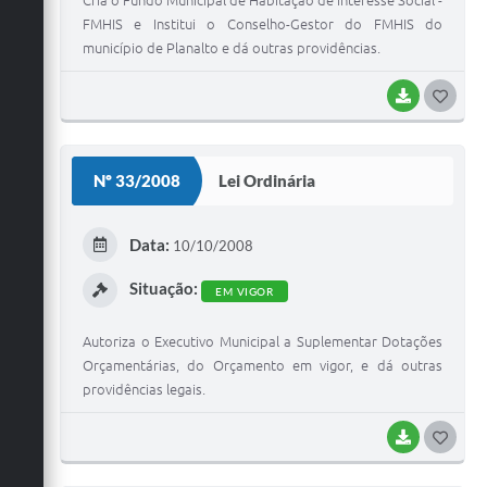
FMHIS e Institui o Conselho-Gestor do FMHIS do
município de Planalto e dá outras providências.
BAIXAR
G
O
S
Nº 33/2008
Lei Ordinária
T
E
Data:
10/10/2008
I
Situação:
EM VIGOR
Autoriza o Executivo Municipal a Suplementar Dotações
Orçamentárias, do Orçamento em vigor, e dá outras
providências legais.
BAIXAR
G
O