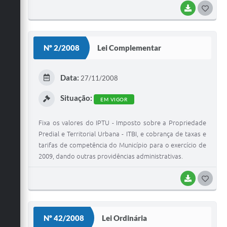
BAIXAR
G
O
S
Nº 2/2008
Lei Complementar
T
E
Data:
27/11/2008
I
Situação:
EM VIGOR
Fixa os valores do IPTU - Imposto sobre a Propriedade
Predial e Territorial Urbana - ITBI, e cobrança de taxas e
tarifas de competência do Município para o exercício de
2009, dando outras providências administrativas.
BAIXAR
G
O
S
Nº 42/2008
Lei Ordinária
T