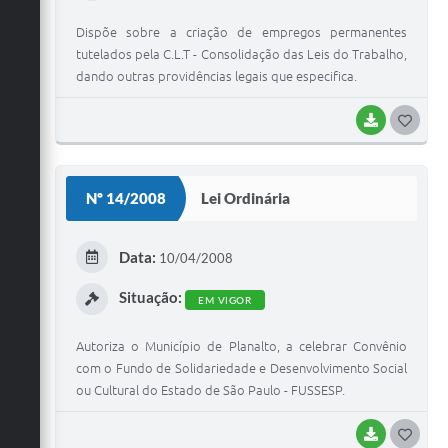
Dispõe sobre a criação de empregos permanentes
tutelados pela C.L.T - Consolidação das Leis do Trabalho,
dando outras providências legais que especifica.
BAIXAR
G
O
S
Nº 14/2008
Lei Ordinária
T
E
Data:
10/04/2008
I
Situação:
EM VIGOR
Autoriza o Município de Planalto, a celebrar Convênio
com o Fundo de Solidariedade e Desenvolvimento Social
ou Cultural do Estado de São Paulo - FUSSESP.
BAIXAR
G