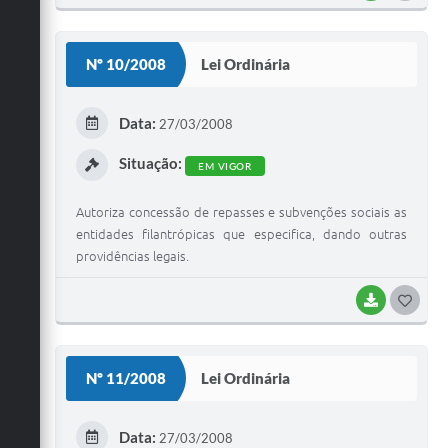
O
S
Nº 10/2008
Lei Ordinária
T
E
Data:
27/03/2008
I
Situação:
EM VIGOR
Autoriza concessão de repasses e subvenções sociais as
entidades filantrópicas que especifica, dando outras
providências legais.
BAIXAR
G
O
S
Nº 11/2008
Lei Ordinária
T
E
Data:
27/03/2008