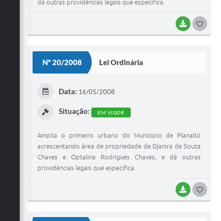
dá outras providências legais que especifica.
BAIXAR
G
O
S
Nº 20/2008
Lei Ordinária
T
E
Data:
16/05/2008
I
Situação:
EM VIGOR
Amplia o primeiro urbano do Municipio de Planalto
acrescentando área de propriedade de Djanira de Souza
Chaves e Optalina Rodrigues Chaves, e dá outras
providências legais que especifica.
BAIXAR
G
O
S