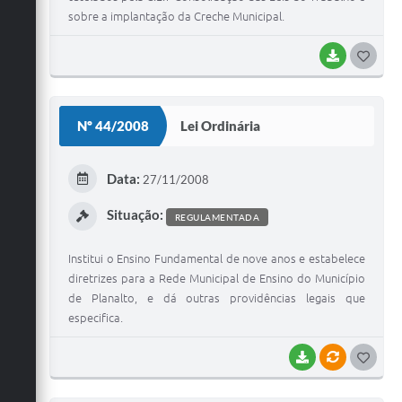
sobre a implantação da Creche Municipal.
BAIXAR
G
O
S
Nº 44/2008
Lei Ordinária
T
E
Data:
27/11/2008
I
Situação:
REGULAMENTADA
Institui o Ensino Fundamental de nove anos e estabelece
diretrizes para a Rede Municipal de Ensino do Município
de Planalto, e dá outras providências legais que
especifica.
BAIXAR
VÍNCULOS
G
O