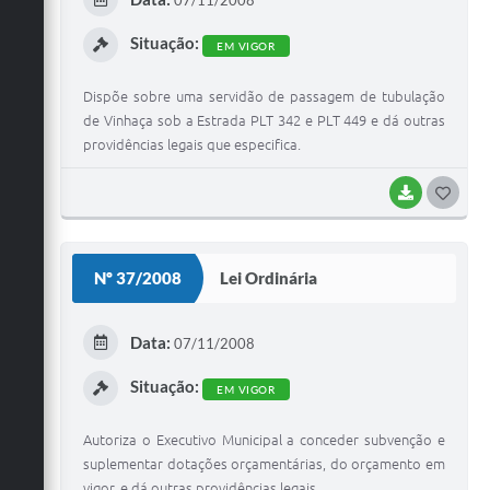
I
Situação:
EM VIGOR
Dispõe sobre uma servidão de passagem de tubulação
de Vinhaça sob a Estrada PLT 342 e PLT 449 e dá outras
providências legais que especifica.
BAIXAR
G
O
S
Nº 37/2008
Lei Ordinária
T
E
Data:
07/11/2008
I
Situação:
EM VIGOR
Autoriza o Executivo Municipal a conceder subvenção e
suplementar dotações orçamentárias, do orçamento em
vigor, e dá outras providências legais.