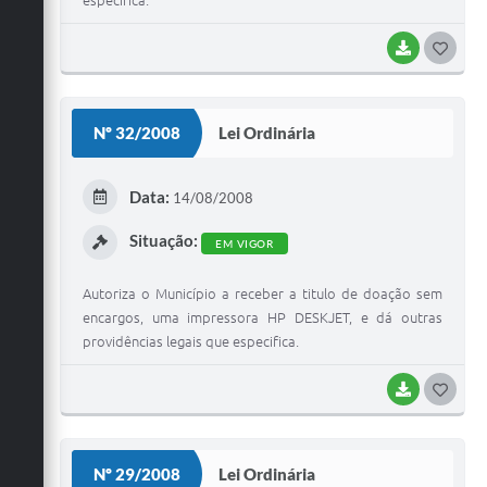
BAIXAR
G
O
S
Nº 32/2008
Lei Ordinária
T
E
Data:
14/08/2008
I
Situação:
EM VIGOR
Autoriza o Município a receber a titulo de doação sem
encargos, uma impressora HP DESKJET, e dá outras
providências legais que especifica.
BAIXAR
G
O
S
Nº 29/2008
Lei Ordinária