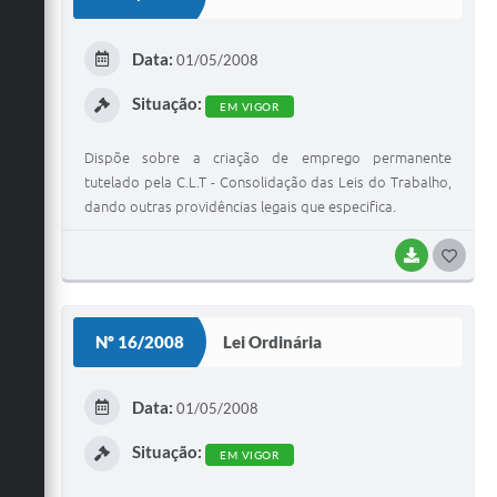
T
E
Data:
01/05/2008
I
Situação:
EM VIGOR
Dispõe sobre a criação de emprego permanente
tutelado pela C.L.T - Consolidação das Leis do Trabalho,
dando outras providências legais que especifica.
BAIXAR
G
O
S
Nº 16/2008
Lei Ordinária
T
E
Data:
01/05/2008
I
Situação:
EM VIGOR