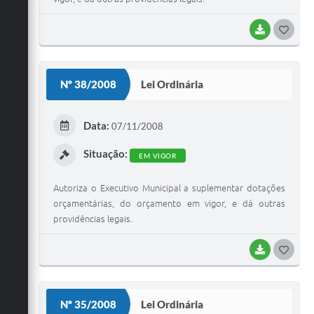
BAIXAR
G
O
S
Nº 38/2008
Lei Ordinária
T
E
Data:
07/11/2008
I
Situação:
EM VIGOR
Autoriza o Executivo Municipal a suplementar dotações
orçamentárias, do orçamento em vigor, e dá outras
providências legais.
BAIXAR
G
O
S
Nº 35/2008
Lei Ordinária