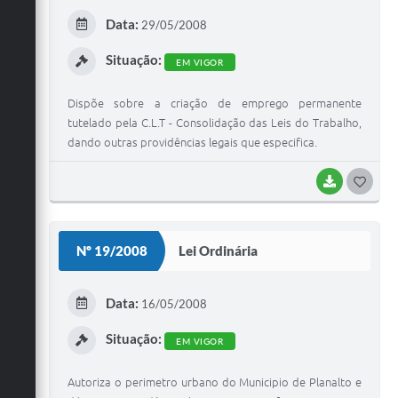
E
Data:
29/05/2008
I
Situação:
EM VIGOR
Dispõe sobre a criação de emprego permanente
tutelado pela C.L.T - Consolidação das Leis do Trabalho,
dando outras providências legais que especifica.
BAIXAR
G
O
S
Nº 19/2008
Lei Ordinária
T
E
Data:
16/05/2008
I
Situação:
EM VIGOR
Autoriza o perimetro urbano do Municipio de Planalto e