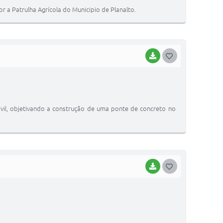
T
r a Patrulha Agrícola do Municipio de Planalto.
E
I
BAIXAR
G
O
S
T
ivil, objetivando a construção de uma ponte de concreto no
E
I
BAIXAR
G
O
S
T