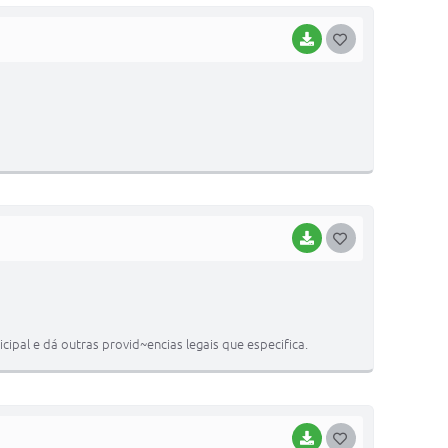
BAIXAR
G
O
S
T
E
I
BAIXAR
G
O
S
T
ipal e dá outras provid~encias legais que especifica.
E
I
BAIXAR
G