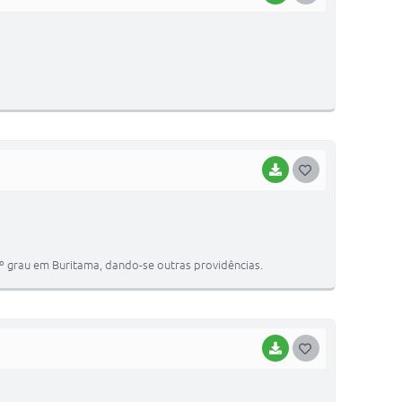
O
S
T
E
I
BAIXAR
G
O
S
T
º grau em Buritama, dando-se outras providências.
E
I
BAIXAR
G
O