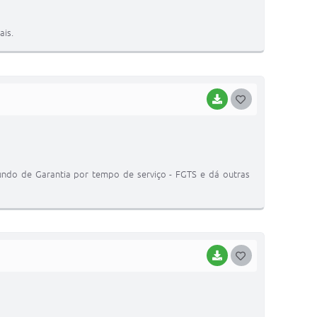
S
T
ais.
E
I
BAIXAR
G
O
S
T
Fundo de Garantia por tempo de serviço - FGTS e dá outras
E
I
BAIXAR
G
O
S