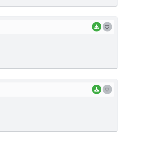
E
I
BAIXAR
G
O
S
T
E
I
BAIXAR
G
O
S
T
E
I