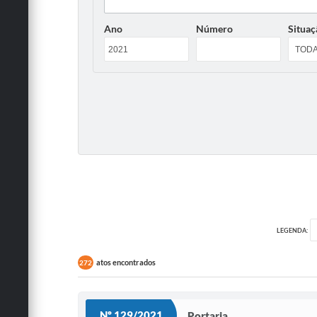
Ano
Número
Situaç
LEGENDA:
atos encontrados
272
Nº 129/2021
Portaria