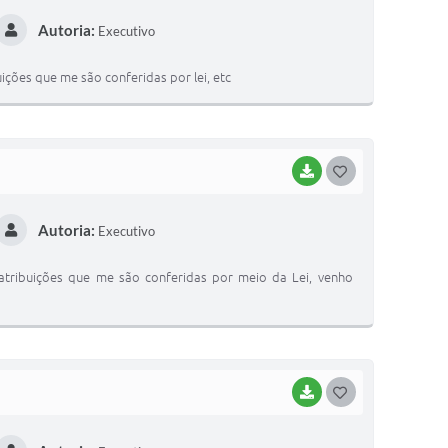
O
Autoria:
Executivo
S
T
ções que me são conferidas por lei, etc
E
I
BAIXAR
G
O
Autoria:
Executivo
S
T
atribuições que me são conferidas por meio da Lei, venho
E
I
BAIXAR
G
O