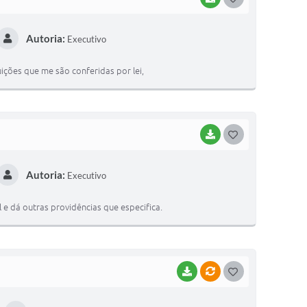
O
Autoria:
Executivo
S
T
ções que me são conferidas por lei,
E
I
BAIXAR
G
O
Autoria:
Executivo
S
T
e dá outras providências que especifica.
E
I
BAIXAR
VÍNCULOS
G
O