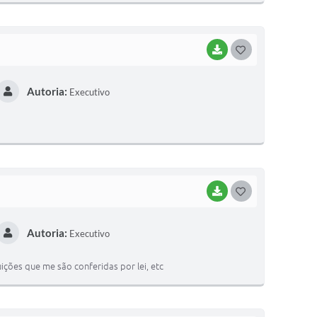
I
BAIXAR
G
O
Autoria:
Executivo
S
T
E
I
BAIXAR
G
O
Autoria:
Executivo
S
T
ções que me são conferidas por lei, etc
E
I