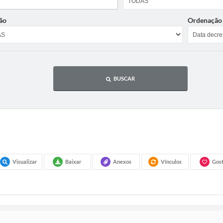
ão
Ordenação
BUSCAR
Visualizar
Baixar
Anexos
Vínculos
Gost