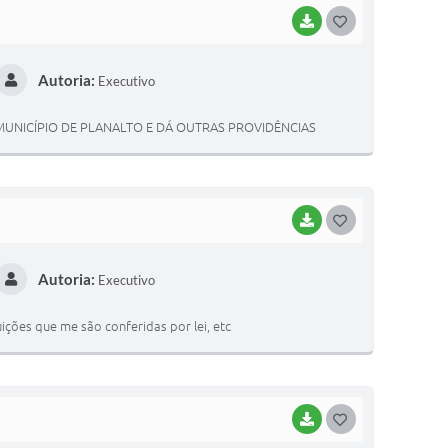
BAIXAR
G
O
Autoria:
Executivo
S
T
MUNICÍPIO DE PLANALTO E DÁ OUTRAS PROVIDÊNCIAS
E
I
BAIXAR
G
O
Autoria:
Executivo
S
T
ções que me são conferidas por lei, etc
E
I
BAIXAR
G