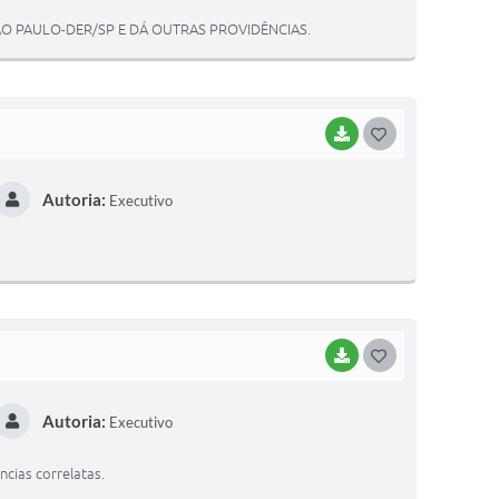
T
 PAULO-DER/SP E DÁ OUTRAS PROVIDÊNCIAS.
E
I
BAIXAR
G
O
Autoria:
Executivo
S
T
E
I
BAIXAR
G
O
Autoria:
Executivo
S
T
cias correlatas.
E