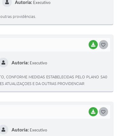
Autoria:
Executivo
S
T
outras providências.
E
I
BAIXAR
G
O
Autoria:
Executivo
S
T
TO, CONFORME MEDIDAS ESTABELECIDAS PELO PLANO SA0
E
RES ATUALIZAÇOES E DA OUTRAS PROVIDENCIAR
I
BAIXAR
G
O
Autoria:
Executivo
S