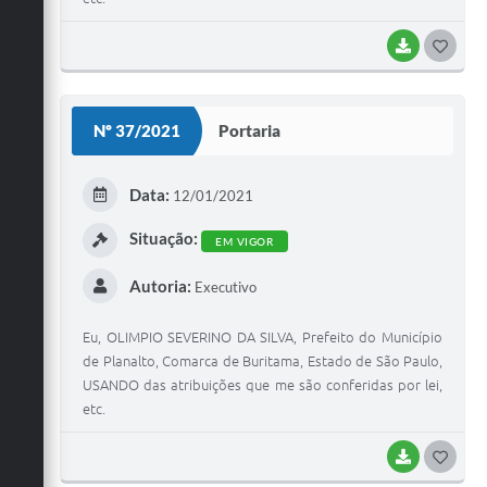
BAIXAR
G
O
S
Nº 37/2021
Portaria
T
E
Data:
12/01/2021
I
Situação:
EM VIGOR
Autoria:
Executivo
Eu, OLIMPIO SEVERINO DA SILVA, Prefeito do Município
de Planalto, Comarca de Buritama, Estado de São Paulo,
USANDO das atribuições que me são conferidas por lei,
etc.
BAIXAR
G