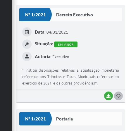
O
S
Nº 1/2021
Decreto Executivo
T
E
Data:
04/01/2021
I
Situação:
EM VIGOR
Autoria:
Executivo
" Institui disposições relativas à atualização monetária
referente aos Tributos e Taxas Municipais referente ao
exercício de 2021, e dá outras providências*.
BAIXAR
G
O
S
Nº 1/2021
Portaria
T