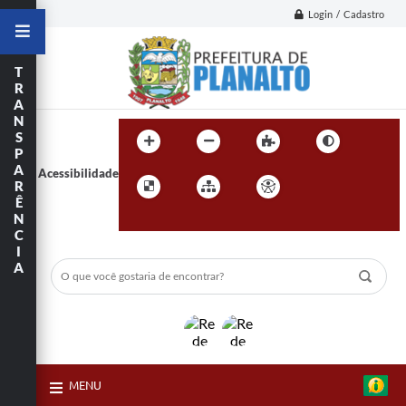
Login / Cadastro
T
R
A
N
S
P
A
Acessibilidade
R
Ê
N
C
I
A
MENU