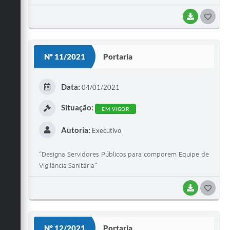
BAIXAR
G
O
S
Nº 11/2021
Portaria
T
E
Data:
04/01/2021
I
Situação:
EM VIGOR
Autoria:
Executivo
“Designa Servidores Públicos para comporem Equipe de
Vigilância Sanitária”
BAIXAR
G
O
S
Nº 12/2021
Portaria