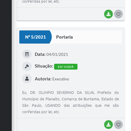
conferidas por lei, etc.
BAIXAR
G
O
S
Nº 5/2021
Portaria
T
E
Data:
04/01/2021
I
Situação:
EM VIGOR
Autoria:
Executivo
Eu, DR. OLIMPIO SEVERINO DA SILVA, Prefeito do
Município de Planalto, Comarca de Buritama, Estado de
São Paulo, USANDO das atribuições que me são
conferidas por lei, etc.
BAIXAR
G