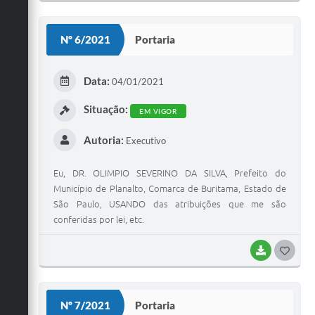
O
S
Nº 6/2021
Portaria
T
E
Data:
04/01/2021
I
Situação:
EM VIGOR
Autoria:
Executivo
Eu, DR. OLIMPIO SEVERINO DA SILVA, Prefeito do
Município de Planalto, Comarca de Buritama, Estado de
São Paulo, USANDO das atribuições que me são
conferidas por lei, etc.
BAIXAR
G
O
S
Nº 7/2021
Portaria