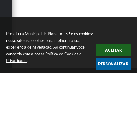
Prefeitura Municipal de Planalto - SP e os cookies:
nosso site usa cookies para melhorar a sua
experiência de navegação. Ao continuar você
ACEITAR
concorda com a nossa
Política de Cookies
e
Privacidade
.
PERSONALIZAR
Telefone: (18) 3695-9500
Endereço: Avenida Carlos Gomes, 971 - Centro | CEP: 15260-
059
Atendimento de Segunda a Sexta - Das 08h00min às
11h30min e das 13h00min às 17h00min.
CNPJ: 46.935.763/0001-25
Prefeitura Municipal de Planalto - SP