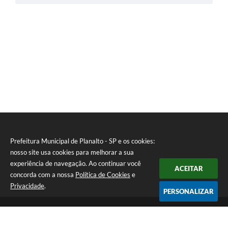
Prefeitura Municipal de Planalto - SP e os cookies:
nosso site usa cookies para melhorar a sua
experiência de navegação. Ao continuar você
ACEITAR
concorda com a nossa
Política de Cookies
e
Privacidade
.
PERSONALIZAR
Telefone: (18) 3695-9500