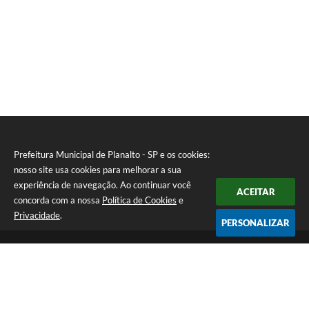
Prefeitura Municipal de Planalto - SP e os cookies:
nosso site usa cookies para melhorar a sua
experiência de navegação. Ao continuar você
ACEITAR
concorda com a nossa
Política de Cookies
e
Privacidade
.
PERSONALIZAR
Telefone: (18) 3695-9500
Endereço: Avenida Carlos Gomes, 971 - Centro | CEP: 15260-059
Atendimento de Segunda a Sexta - Das 08h00min às 11h30min e
das 13h00min às 17h00min.