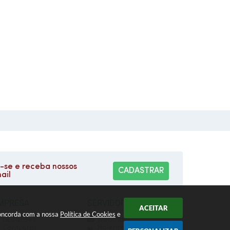
se e receba nossos
CADASTRAR
ail
MPRESA
SERVIDOR
ACEITAR
 concorda com a nossa
Política de Cookies
e
Licitações
WebMail
Holerite On-line
Contratos