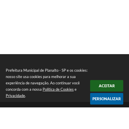
Prefeitura Municipal de Planalto - SP e os cookies:
nosso site usa cookies para melhorar a sua
experiência de navegação. Ao continuar você
ACEITAR
concorda com a nossa
Política de Cookies
e
Privacidade
.
PERSONALIZAR
Telefone: (18) 3695-9500
Endereço: Avenida Carlos Gomes, 971 - Centro | CEP: 15260-059
Atendimento de Segunda a Sexta - Das 08h00min às 11h30min e