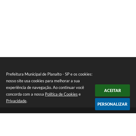
Prefeitura Municipal de Planalto - SP e os cookies:
nosso site usa cookies para melhorar a sua
experiência de navegação. Ao continuar você
ACEITAR
concorda com a nossa
Política de Cookies
e
Privacidade
.
PERSONALIZAR
Telefone: (18) 3695-9500
Endereço: Avenida Carlos Gomes, 971 - Centro | CEP: 15260-059
Atendimento de Segunda a Sexta - Das 08h00min às 11h30min e