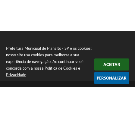
Prefeitura Municipal de Planalto - SP e os cookies:
nosso site usa cookies para melhorar a sua
experiência de navegação. Ao continuar você
ACEITAR
concorda com a nossa
Política de Cookies
e
Privacidade
.
PERSONALIZAR
Telefone: (18) 3695-9500
Endereço: Avenida Carlos Gomes, 971 - Centro | CEP: 15260-059
Atendimento de Segunda a Sexta - Das 08h00min às 11h30min e
das 13h00min às 17h00min.
CNPJ: 46.935.763/0001-25
Prefeitura Municipal de Planalto - SP