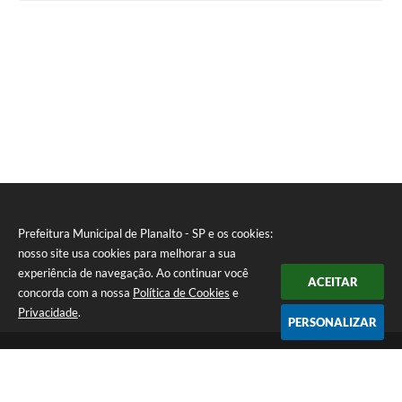
Prefeitura Municipal de Planalto - SP e os cookies:
nosso site usa cookies para melhorar a sua
experiência de navegação. Ao continuar você
ACEITAR
concorda com a nossa
Política de Cookies
e
Privacidade
.
PERSONALIZAR
Telefone: (18) 3695-9500
Endereço: Avenida Carlos Gomes, 971 - Centro | CEP: 15260-059