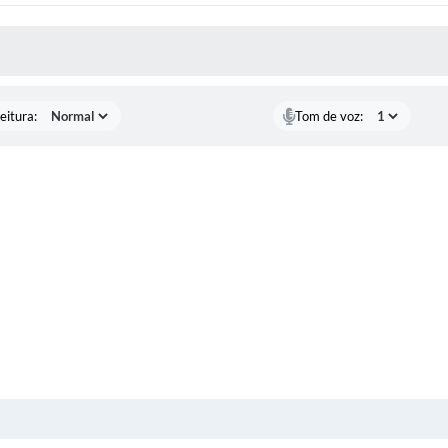
 MÍDIAS
eitura:
Tom de voz: