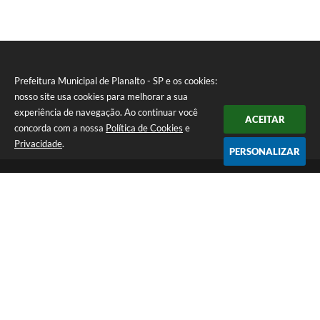
Prefeitura Municipal de Planalto - SP e os cookies:
nosso site usa cookies para melhorar a sua
experiência de navegação. Ao continuar você
ACEITAR
concorda com a nossa
Política de Cookies
e
Privacidade
.
PERSONALIZAR
Telefone: (18) 3695-9500
Endereço: Avenida Carlos Gomes, 971 - Centro | CEP: 15260-059
Atendimento de Segunda a Sexta - Das 08h00min às 11h30min e
das 13h00min às 17h00min.
CNPJ: 46.935.763/0001-25
Prefeitura Municipal de Planalto - SP