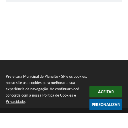
Prefeitura Municipal de Planalto - SP e os cookies:
nosso site usa cookies para melhorar a sua
experiência de navegação. Ao continuar você
ACEITAR
concorda com a nossa
Política de Cookies
e
Privacidade
.
PERSONALIZAR
Telefone: (18) 3695-9500
Endereço: Avenida Carlos Gomes, 971 - Centro | CEP: 15260-059