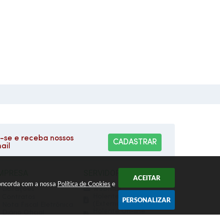
se e receba nossos
CADASTRAR
ail
MPRESA
SERVIDOR
ACEITAR
 concorda com a nossa
Política de Cookies
e
Licitações
WebMail
Holerite On-line
Contratos
PERSONALIZAR
(Externo)
Nota Fiscal Eletrônica
Holerite On-line
Diário Oficial
(Interno)