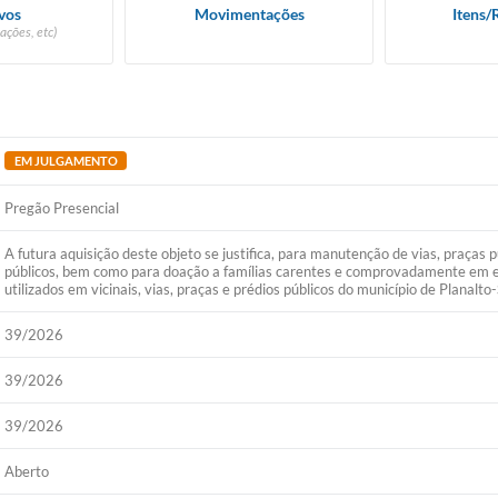
vos
Movimentações
Itens/
ações, etc)
EM JULGAMENTO
Pregão Presencial
A futura aquisição deste objeto se justifica, para manutenção de vias, praças 
públicos, bem como para doação a famílias carentes e comprovadamente em es
utilizados em vicinais, vias, praças e prédios públicos do município de Planalto-
39/2026
39/2026
39/2026
Aberto