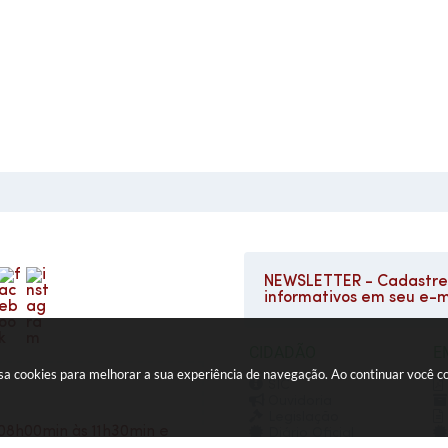
NEWSLETTER - Cadastre-
informativos em seu e-m
CIDADÃO
E
e usa cookies para melhorar a sua experiência de navegação. Ao continuar você
SIC
Ouvidoria
Legislação
08h00min às 11h30min e
Diário Oficial