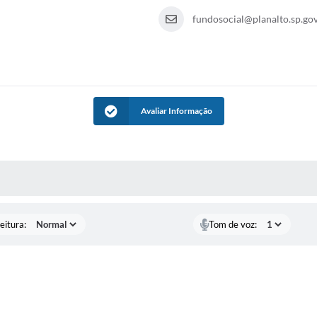
fundosocial@planalto.sp.gov
Avaliar Informação
 MÍDIAS
eitura:
Tom de voz: