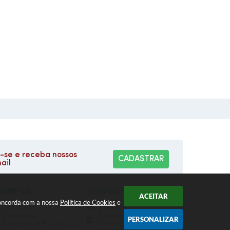
se e receba nossos
CADASTRAR
ail
MPRESA
SERVIDOR
ACEITAR
 concorda com a nossa
Política de Cookies
e
Licitações
WebMail
Holerite On-line
Contratos
PERSONALIZAR
(Externo)
Nota Fiscal Eletrônica