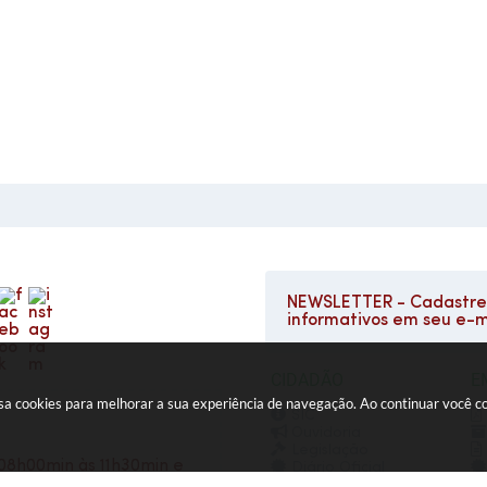
NEWSLETTER - Cadastre-
informativos em seu e-m
CIDADÃO
E
e usa cookies para melhorar a sua experiência de navegação. Ao continuar você
SIC
Ouvidoria
Legislação
08h00min às 11h30min e
Diário Oficial
Concursos