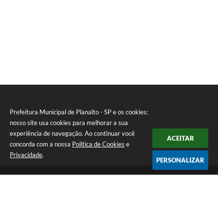
Prefeitura Municipal de Planalto - SP e os cookies:
nosso site usa cookies para melhorar a sua
experiência de navegação. Ao continuar você
ACEITAR
concorda com a nossa
Política de Cookies
e
Privacidade
.
PERSONALIZAR
Telefone: (18) 3695-9500
Endereço: Avenida Carlos Gomes, 971 - Centro | CEP: 15260-059
Atendimento de Segunda a Sexta - Das 08h00min às 11h30min e