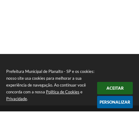
Prefeitura Municipal de Planalto - SP e os cookies:
nosso site usa cookies para melhorar a sua
experiência de navegação. Ao continuar você
ACEITAR
concorda com a nossa
Política de Cookies
e
Privacidade
.
PERSONALIZAR
Telefone: (18) 3695-9500
Endereço: Avenida Carlos Gomes, 971 - Centro | CEP: 15260-059
Atendimento de Segunda a Sexta - Das 08h00min às 11h30min e