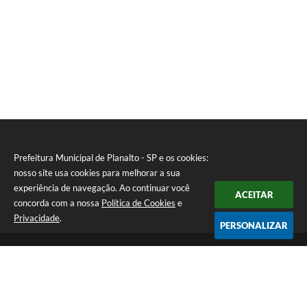
Prefeitura Municipal de Planalto - SP e os cookies:
nosso site usa cookies para melhorar a sua
experiência de navegação. Ao continuar você
ACEITAR
concorda com a nossa
Política de Cookies
e
Privacidade
.
PERSONALIZAR
Telefone: (18) 3695-9500
Endereço: Avenida Carlos Gomes, 971 - Centro | CEP: 15260-059
Atendimento de Segunda a Sexta - Das 08h00min às 11h30min e