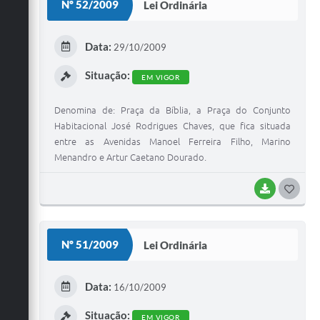
Nº 52/2009
Lei Ordinária
T
E
Data:
29/10/2009
I
Situação:
EM VIGOR
Denomina de: Praça da Bíblia, a Praça do Conjunto
Habitacional José Rodrigues Chaves, que fica situada
entre as Avenidas Manoel Ferreira Filho, Marino
Menandro e Artur Caetano Dourado.
BAIXAR
G
O
S
Nº 51/2009
Lei Ordinária
T
E
Data:
16/10/2009
I
Situação:
EM VIGOR