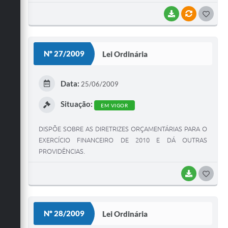
BAIXAR
VÍNCULOS
G
O
S
Nº 27/2009
Lei Ordinária
T
E
Data:
25/06/2009
I
Situação:
EM VIGOR
DISPÕE SOBRE AS DIRETRIZES ORÇAMENTÁRIAS PARA O
EXERCÍCIO FINANCEIRO DE 2010 E DÁ OUTRAS
PROVIDÊNCIAS.
BAIXAR
G
O
S
Nº 28/2009
Lei Ordinária
T