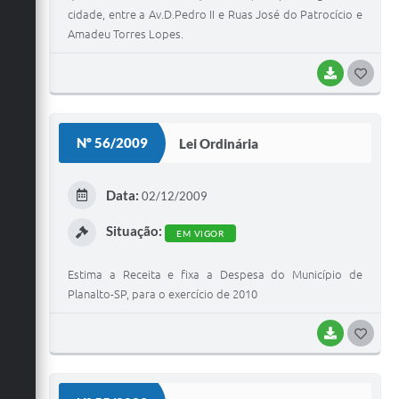
cidade, entre a Av.D.Pedro II e Ruas José do Patrocício e
Amadeu Torres Lopes.
BAIXAR
G
O
S
Nº 56/2009
Lei Ordinária
T
E
Data:
02/12/2009
I
Situação:
EM VIGOR
Estima a Receita e fixa a Despesa do Município de
Planalto-SP, para o exercício de 2010
BAIXAR
G
O
S