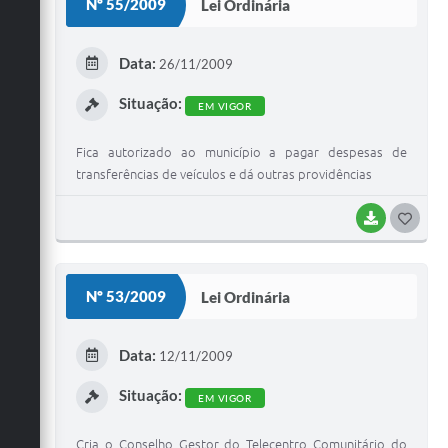
Nº 55/2009
Lei Ordinária
T
E
Data:
26/11/2009
I
Situação:
EM VIGOR
Fica autorizado ao município a pagar despesas de
transferências de veículos e dá outras providências
BAIXAR
G
O
S
Nº 53/2009
Lei Ordinária
T
E
Data:
12/11/2009
I
Situação:
EM VIGOR
Cria o Conselho Gestor do Telecentro Comunitário do