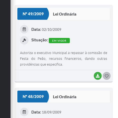
O
S
Nº 49/2009
Lei Ordinária
T
E
Data:
02/10/2009
I
Situação:
EM VIGOR
Autoriza o executivo Municipal a repassar à comissão de
Festa do Peão, recursos financeiros, dando outras
providências que especifica.
BAIXAR
G
O
S
Nº 48/2009
Lei Ordinária
T
E
Data:
18/09/2009
I