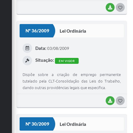
BAIXAR
G
O
S
Nº 36/2009
Lei Ordinária
T
E
Data:
03/08/2009
I
Situação:
EM VIGOR
Dispõe sobre a criação de emprego permanente
tutelado pela CLT-Consolidação das Leis do Trabalho,
dando outras providências legais que especifica.
BAIXAR
G
O
S
Nº 30/2009
Lei Ordinária
T