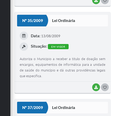
BAIXAR
G
O
S
Nº 35/2009
Lei Ordinária
T
E
Data:
13/08/2009
I
Situação:
EM VIGOR
Autoriza o Municipio a receber a titulo de doação sem
encargos, equipamentos de informática para a unidade
de saúde do município e dá outras providências legais
que especifica.
BAIXAR
G
O
S
Nº 37/2009
Lei Ordinária
T