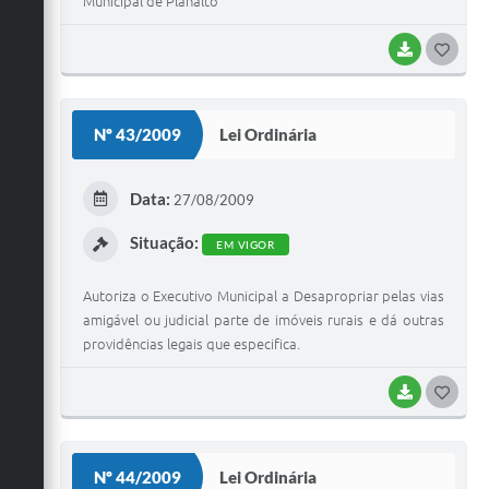
Municipal de Planalto
BAIXAR
G
O
S
Nº 43/2009
Lei Ordinária
T
E
Data:
27/08/2009
I
Situação:
EM VIGOR
Autoriza o Executivo Municipal a Desapropriar pelas vias
amigável ou judicial parte de imóveis rurais e dá outras
providências legais que especifica.
BAIXAR
G
O
S
Nº 44/2009
Lei Ordinária