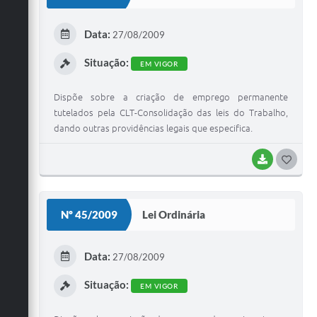
T
E
Data:
27/08/2009
I
Situação:
EM VIGOR
Dispõe sobre a criação de emprego permanente
tutelados pela CLT-Consolidação das leis do Trabalho,
dando outras providências legais que especifica.
BAIXAR
G
O
S
Nº 45/2009
Lei Ordinária
T
E
Data:
27/08/2009
I
Situação:
EM VIGOR