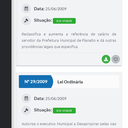
E
Data:
25/06/2009
I
Situação:
EM VIGOR
Reclassifica e aumenta a referência de salário de
servidor da Prefeitura Municipal de Planalto e dá outras
providências legais que especifica.
BAIXAR
G
O
S
Nº 29/2009
Lei Ordinária
T
E
Data:
25/06/2009
I
Situação:
EM VIGOR
Autoriza o executivo Municipal a Desapropriar pelas vias