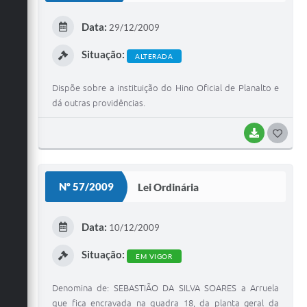
E
Data:
29/12/2009
I
Situação:
ALTERADA
Dispõe sobre a instituição do Hino Oficial de Planalto e
dá outras providências.
BAIXAR
G
O
S
Nº 57/2009
Lei Ordinária
T
E
Data:
10/12/2009
I
Situação:
EM VIGOR
Denomina de: SEBASTIÃO DA SILVA SOARES a Arruela
que fica encravada na quadra 18, da planta geral da