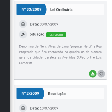
S
Nº 33/2009
Lei Ordinária
T
E
Data:
30/07/2009
I
Situação:
EM VIGOR
Denomina de Nerci Alves de Lima "popular Nerci" a Rua
Projetada que fica encravada na quadra 05 da planata
geral da cidade, paralela as Avenidas D.Pedro II e Luís
Camarim.
BAIXAR
G
O
S
Nº 2/2009
Resolução
T
E
Data:
13/07/2009