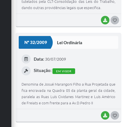
tutelados pela CLT-Consolidação das Leis do Trabalho,
dando outras providências legais que especifica.
BAIXAR
G
O
S
Nº 32/2009
Lei Ordinária
T
E
Data:
30/07/2009
I
Situação:
EM VIGOR
Denomina de Josué Marangoni Filho a Rua Projetada que
fica encravada na Quadra 05 da planta geral da cidade,
paralela as Ruas Luís Cividanes Martinez e Luís Américo
de Freiats e com frente para a Av.D.Pedro II
BAIXAR
G
O