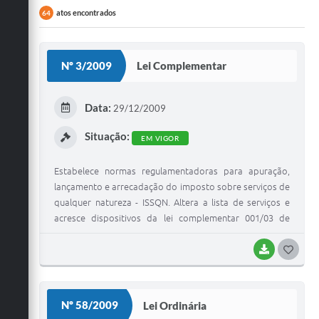
atos encontrados
64
Nº 3/2009
Lei Complementar
Data:
29/12/2009
Situação:
EM VIGOR
Estabelece normas regulamentadoras para apuração,
lançamento e arrecadação do imposto sobre serviços de
qualquer natureza - ISSQN. Altera a lista de serviços e
acresce dispositivos da lei complementar 001/03 de
12/12/2003, e à lei complementar 001/93, de 31/12/1993
- código tributário municipal e dá outras providências
BAIXAR
G
O
S
Nº 58/2009
Lei Ordinária
T