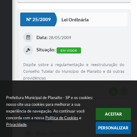
O
S
Nº 25/2009
Lei Ordinária
T
E
Data:
28/05/2009
I
Situação:
EM VIGOR
Dispõe sobre a regulamentação e reestruturação do
Conselho Tutelar do Município de Planalto e dá outras
providências.
BAIXAR
G
Prefeitura Municipal de Planalto - SP e os cookies:
O
nosso site usa cookies para melhorar a sua
experiência de navegação. Ao continuar você
S
ACEITAR
Nº 1/2009
Resolução
concorda com a nossa
Política de Cookies
e
T
Privacidade
.
PERSONALIZAR
E
Data:
19/05/2009