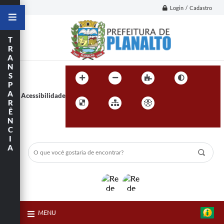
Login / Cadastro
T
R
A
N
S
P
A
Acessibilidade
R
Ê
N
C
I
A
MENU