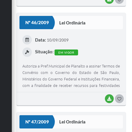
O
S
Nº 46/2009
Lei Ordinária
T
E
Data:
10/09/2009
I
Situação:
EM VIGOR
Autoriza a Pref.Municipal de Planalto a assinar Termos de
Convênio com o Governo do Estado de São Paulo,
Ministérios do Governo Federal e Instituições Financeira,
com a finalidade de receber recursos para festividades
do município e dá outras providências.
BAIXAR
G
O
S
Nº 47/2009
Lei Ordinária
T