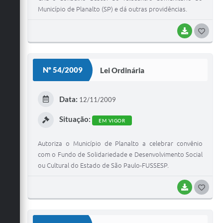
Município de Planalto (SP) e dá outras providências.
BAIXAR
G
O
S
Nº 54/2009
Lei Ordinária
T
E
Data:
12/11/2009
I
Situação:
EM VIGOR
Autoriza o Município de Planalto a celebrar convênio
com o Fundo de Solidariedade e Desenvolvimento Social
ou Cultural do Estado de São Paulo-FUSSESP.
BAIXAR
G
O
S