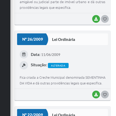
amigável ou judicial parte de imóvel urbano e dá outras
providências legais que especifica.
BAIXAR
G
O
S
Nº 26/2009
Lei Ordinária
T
E
Data:
11/06/2009
I
Situação:
ALTERADA
Fica criada a Creche Municipal denominada SEMENTINHA
DA VIDA e dá outras providências legais que especifica.
BAIXAR
G
O
S
Nº 22/2009
Lei Ordinária