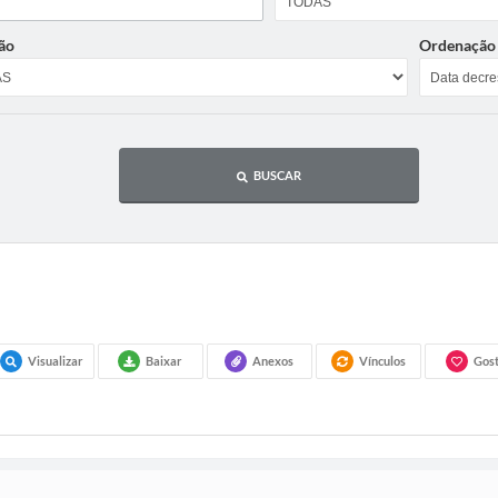
ão
Ordenação
BUSCAR
Visualizar
Baixar
Anexos
Vínculos
Gost