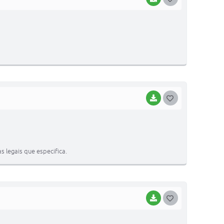
O
S
T
E
I
BAIXAR
G
O
S
T
 legais que especifica.
E
I
BAIXAR
G
O