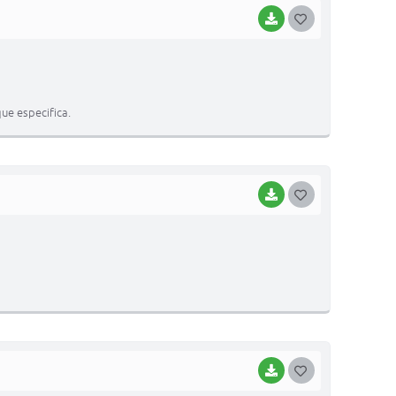
BAIXAR
G
O
S
T
ue especifica.
E
I
BAIXAR
G
O
S
T
E
I
BAIXAR
G