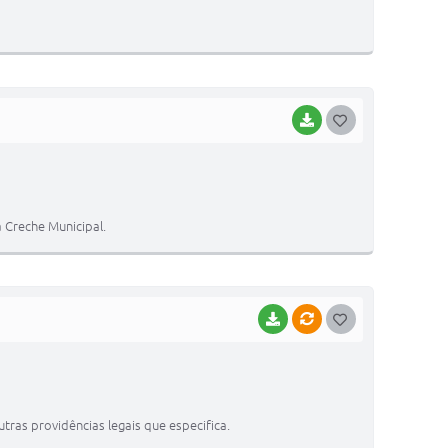
T
E
I
BAIXAR
G
O
S
T
 Creche Municipal.
E
I
BAIXAR
VÍNCULOS
G
O
S
T
tras providências legais que especifica.
E