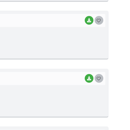
I
BAIXAR
G
O
S
T
E
I
BAIXAR
G
O
S
T
E
I