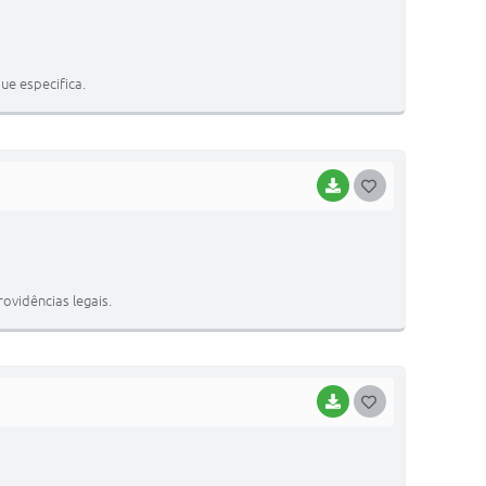
O
S
T
ue especifica.
E
I
BAIXAR
G
O
S
T
ovidências legais.
E
I
BAIXAR
G
O
S