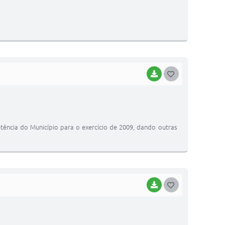
S
T
E
I
BAIXAR
G
O
S
T
etência do Município para o exercício de 2009, dando outras
E
I
BAIXAR
G
O
S